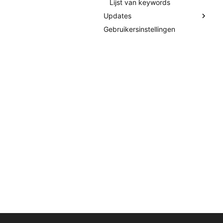
Tellers
Lijst van keywords
Updates
Gebruikersinstellingen
Detailvenster
Instellen