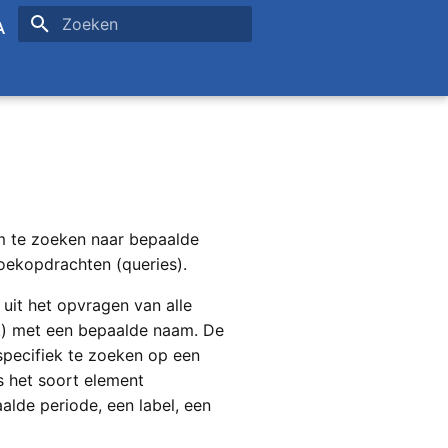
Zoeken initialiseren
sh
ais
om te zoeken naar bepaalde
zoekopdrachten (queries).
uit het opvragen van alle
.) met een bepaalde naam. De
 specifiek te zoeken op een
s het soort element
alde periode, een label, een