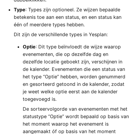
Yesplan 1.11.6, jan 2014
Type
: Types zijn optioneel. Ze wijzen bepaalde
betekenis toe aan een status, en een status kan
Yesplan 1.11, nov 2013
één of meerdere types hebben.
Yesplan 1.10, sep 2013
Dit zijn de verschillende types in Yesplan:
Optie
: Dit type beïnvloedt de wijze waarop
evenementen, die op dezelfde dag en
dezelfde locatie geboekt zijn, verschijnen in
de kalender. Evenementen die een status van
het type “Optie” hebben, worden genummerd
en gesorteerd getoond in de kalender, zodat
je weet welke optie eerst aan de kalender
toegevoegd is.
De sorteervolgorde van evenementen met het
statustype “Optie” wordt bepaald op basis van
het moment waarop het evenement is
aangemaakt óf op basis van het moment