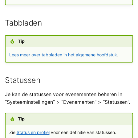
Exchange
a
Types van externe
Gebruikersinstellingen
Yesplan 27, jul 2020
l
gegevens
Generieke ticketing module
Tabbladen
Yesplan 26.2, apr 2020
i
Tijden invoeren
Mercurius Export
s
Yesplan 26.1, nov 2019
Tip
Tessitura
e
Yesplan 26, okt 2019
Lees meer over tabbladen in het algemene hoofdstuk
.
r
Ticketmatic
Yesplan 25, nov 2018
e
Universe
Statussen
n
Yesplan 24, jun 2018
Je kan de statussen voor evenementen beheren in
Yesplan 1.23, nov 2017
“Systeeminstellingen” > “Evenementen” > “Statussen”.
Yesplan 1.22, jun 2017
Tip
Yesplan 1.21, nov 2016
Zie
Status en profiel
voor een definitie van statussen.