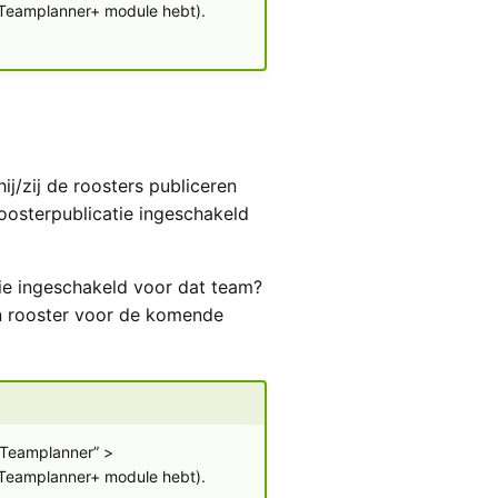
e Teamplanner+ module hebt).
ij/zij de roosters publiceren
oosterpublicatie ingeschakeld
tie ingeschakeld voor dat team?
n rooster voor de komende
 “Teamplanner” >
e Teamplanner+ module hebt).