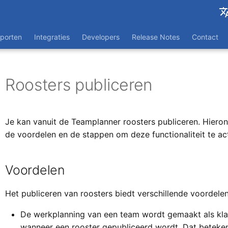
Engli
porten
Integraties
Developers
Release Notes
Contact
Franç
Roosters publiceren
Je kan vanuit de Teamplanner roosters publiceren. Hieron
de voordelen en de stappen om deze functionaliteit te ac
Voordelen
Het publiceren van roosters biedt verschillende voordelen
De werkplanning van een team wordt gemaakt als klad
wanneer een rooster gepubliceerd wordt. Dat beteken