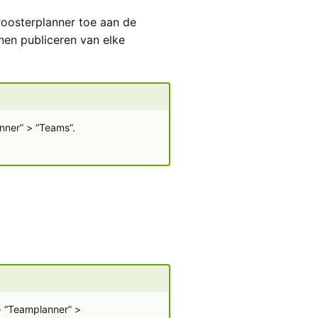
roosterplanner toe aan de
nnen publiceren van elke
nner” > “Teams”.
 > “Teamplanner” >