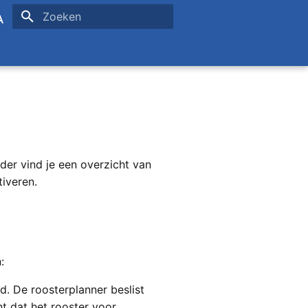
Zoeken initialiseren
sh
ais
der vind je een overzicht van
tiveren.
:
. De roosterplanner beslist
t dat het rooster voor