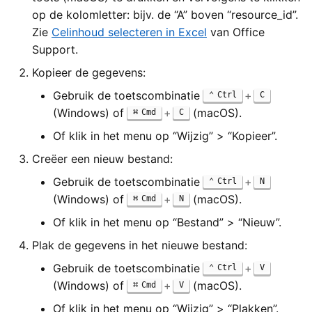
op de kolomletter: bijv. de “A” boven “resource_id”.
Zie
Celinhoud selecteren in Excel
van Office
Support.
Kopieer de gegevens:
Gebruik de toetscombinatie
+
Ctrl
C
(Windows) of
+
(macOS).
Cmd
C
Of klik in het menu op “Wijzig” > “Kopieer”.
Creëer een nieuw bestand:
Gebruik de toetscombinatie
+
Ctrl
N
(Windows) of
+
(macOS).
Cmd
N
Of klik in het menu op “Bestand” > “Nieuw”.
Plak de gegevens in het nieuwe bestand:
Gebruik de toetscombinatie
+
Ctrl
V
(Windows) of
+
(macOS).
Cmd
V
Of klik in het menu op “Wijzig” > “Plakken”.