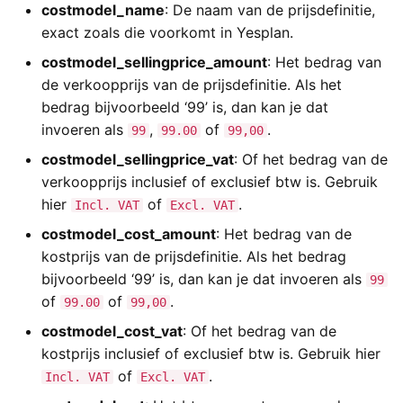
costmodel_name
: De naam van de prijsdefinitie,
Yesplan 1.11.6, jan 2014
exact zoals die voorkomt in Yesplan.
Yesplan 1.11, nov 2013
costmodel_sellingprice_amount
: Het bedrag van
de verkoopprijs van de prijsdefinitie. Als het
Yesplan 1.10, sep 2013
bedrag bijvoorbeeld ‘99’ is, dan kan je dat
invoeren als
,
of
.
99
99.00
99,00
costmodel_sellingprice_vat
: Of het bedrag van de
verkoopprijs inclusief of exclusief btw is. Gebruik
hier
of
.
Incl. VAT
Excl. VAT
costmodel_cost_amount
: Het bedrag van de
kostprijs van de prijsdefinitie. Als het bedrag
bijvoorbeeld ‘99’ is, dan kan je dat invoeren als
99
of
of
.
99.00
99,00
costmodel_cost_vat
: Of het bedrag van de
kostprijs inclusief of exclusief btw is. Gebruik hier
of
.
Incl. VAT
Excl. VAT