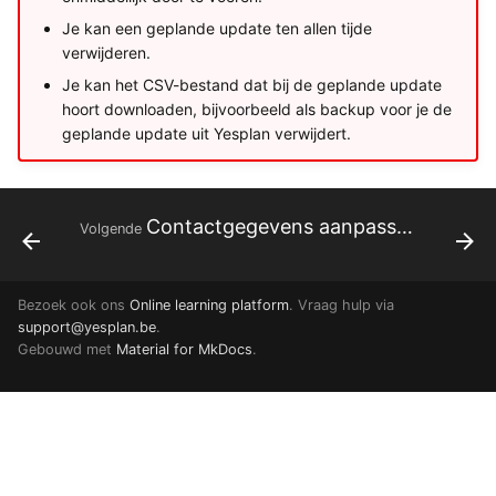
Je kan een geplande update ten allen tijde
verwijderen.
Je kan het CSV-bestand dat bij de geplande update
hoort downloaden, bijvoorbeeld als backup voor je de
geplande update uit Yesplan verwijdert.
Contactgegevens aanpassen in externe software
Volgende
Bezoek ook ons
Online learning platform
. Vraag hulp via
support@yesplan.be
.
Gebouwd met
Material for MkDocs
.