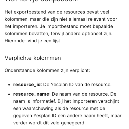
Yesplan 1.20, jul 2016
Het exportbestand van de resources bevat veel
kolommen, maar die zijn niet allemaal relevant voor
Yesplan 1.19, mei 2016
het importeren. Je importbestand moet bepaalde
kolommen bevatten, terwijl andere optioneel zijn.
Yesplan 1.18, sep 2015
Hieronder vind je een lijst.
Yesplan 1.17, mrt 2015
Verplichte kolommen
Yesplan 1.16, dec 2014
Onderstaande kolommen zijn verplicht:
Yesplan 1.15, sep 2014
resource_id
: De Yesplan ID van de resource.
Yesplan 1.14, jun 2014
resource_name
: De naam van de resource. De
naam is informatief. Bij het importeren verschijnt
Yesplan 1.13, mei 2014
een waarschuwing als de resource met de
gegeven Yesplan ID een andere naam heeft, maar
Yesplan 1.12, mrt 2014
verder wordt dit veld genegeerd.