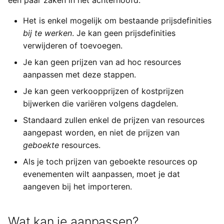
een paar zaken in het achterhoofd:
Exchange
a
Filteren
Gebruikersinstellingen
Importeren
Yesplan 27, jul 2020
Het is enkel mogelijk om bestaande prijsdefinities
l
Generieke ticketing module
bij te werken
. Je kan geen prijsdefinities
Kopiëren
Bestanden
Yesplan 26.2, apr 2020
i
verwijderen of toevoegen.
Mercurius Export
s
Je kan geen prijzen van ad hoc resources
Pas de prijzen aan
Integraties
Yesplan 26.1, nov 2019
aanpassen met deze stappen.
Tessitura
e
Importeer het bestand in
Systeemvoorkeuren
Yesplan 26, okt 2019
Je kan geen verkoopprijzen of kostprijzen
r
Yesplan
Ticketmatic
bijwerken die variëren volgens dagdelen.
Verouderde en verwijderde
Yesplan 25, nov 2018
e
Standaard zullen enkel de prijzen van resources
Foutmeldingen
functionaliteit
Universe
aangepast worden, en niet de prijzen van
n
Yesplan 24, jun 2018
geboekte
resources.
Geboekte resources
Audit
aanpassen
Als je toch prijzen van geboekte resources op
Yesplan 1.23, nov 2017
evenementen wilt aanpassen, moet je dat
Inplannen
aangeven bij het importeren.
Yesplan 1.22, jun 2017
Yesplan 1.21, nov 2016
Wat kan je aanpassen?