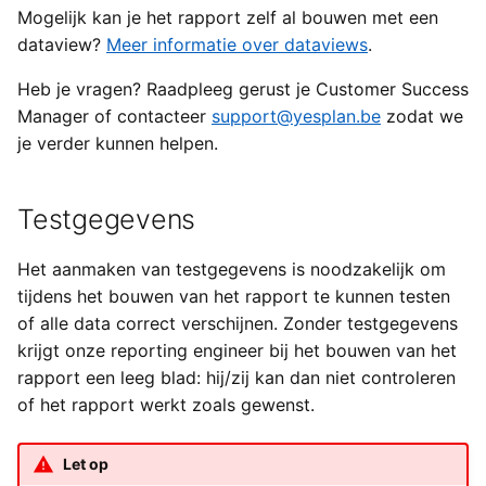
Mogelijk kan je het rapport zelf al bouwen met een
Yesplan 1.20, jul 2016
dataview?
Meer informatie over dataviews
.
Yesplan 1.19, mei 2016
Heb je vragen? Raadpleeg gerust je Customer Success
Manager of contacteer
support@yesplan.be
zodat we
Yesplan 1.18, sep 2015
je verder kunnen helpen.
Yesplan 1.17, mrt 2015
Testgegevens
Yesplan 1.16, dec 2014
Het aanmaken van testgegevens is noodzakelijk om
Yesplan 1.15, sep 2014
tijdens het bouwen van het rapport te kunnen testen
of alle data correct verschijnen. Zonder testgegevens
Yesplan 1.14, jun 2014
krijgt onze reporting engineer bij het bouwen van het
rapport een leeg blad: hij/zij kan dan niet controleren
Yesplan 1.13, mei 2014
of het rapport werkt zoals gewenst.
Yesplan 1.12, mrt 2014
Let op