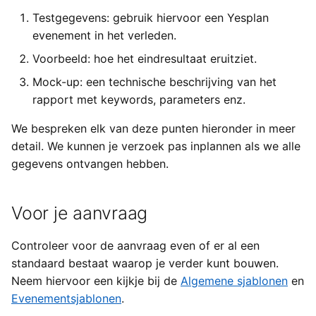
Voorbeeld en mock-up
Exchange
a
Testgegevens: gebruik hiervoor een Yesplan
Types van externe
Gebruikersinstellingen
Importeren
Yesplan 27, jul 2020
evenement in het verleden.
l
gegevens
Generieke ticketing module
Voorbeeld
Bestanden
Yesplan 26.2, apr 2020
Voorbeeld: hoe het eindresultaat eruitziet.
i
Tijden invoeren
Mercurius Export
Mock-up
Mock-up: een technische beschrijving van het
s
Integraties
Yesplan 26.1, nov 2019
rapport met keywords, parameters enz.
Tessitura
Keywords
e
Systeemvoorkeuren
Yesplan 26, okt 2019
We bespreken elk van deze punten hieronder in meer
r
Aanvraag
Ticketmatic
detail. We kunnen je verzoek pas inplannen als we alle
Verouderde en verwijderde
Yesplan 25, nov 2018
e
gegevens ontvangen hebben.
functionaliteit
Wat als het rapport niet
Universe
n
voldoet na oplevering?
Yesplan 24, jun 2018
Voor je aanvraag
Audit
Yesplan 1.23, nov 2017
Controleer voor de aanvraag even of er al een
standaard bestaat waarop je verder kunt bouwen.
Yesplan 1.22, jun 2017
Neem hiervoor een kijkje bij de
Algemene sjablonen
en
Yesplan 1.21, nov 2016
Evenementsjablonen
.