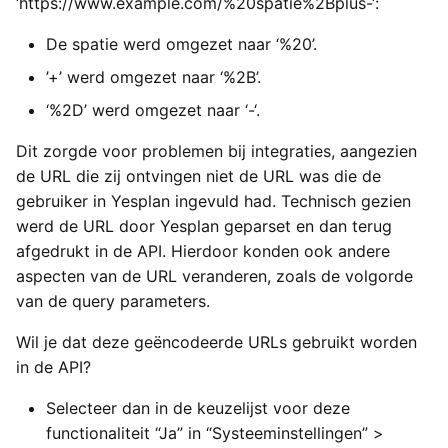
‘https://www.example.com/%20spatie%2Bplus-‘:
Yesplan 1.20, jul 2016
De spatie werd omgezet naar ‘%20’.
Yesplan 1.19, mei 2016
’+’ werd omgezet naar ‘%2B’.
‘%2D’ werd omgezet naar ‘-‘.
Yesplan 1.18, sep 2015
Dit zorgde voor problemen bij integraties, aangezien
Yesplan 1.17, mrt 2015
de URL die zij ontvingen niet de URL was die de
gebruiker in Yesplan ingevuld had. Technisch gezien
Yesplan 1.16, dec 2014
werd de URL door Yesplan geparset en dan terug
afgedrukt in de API. Hierdoor konden ook andere
Yesplan 1.15, sep 2014
aspecten van de URL veranderen, zoals de volgorde
van de query parameters.
Yesplan 1.14, jun 2014
Wil je dat deze geëncodeerde URLs gebruikt worden
Yesplan 1.13, mei 2014
in de API?
Selecteer dan in de keuzelijst voor deze
Yesplan 1.12, mrt 2014
functionaliteit “Ja” in “Systeeminstellingen” >