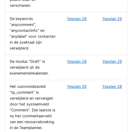
verschenen.
De keywords
Yesplan 28
Yesplan 29
“anycomment”,
“anycontactinfo” en
“anylabel” voor contacten
in de zoektaal zijn
verwijderd.
De modus “Draft” is
Yesplan 28
Yesplan 29
verwijderd uit de
evenementenkalender.
Het customdataveld
Yesplan 26
Yesplan 28
“tp_comment” is
verwijderd en vervangen
door het systeemveld
“Comment”. Dat laatste is
nu het commentaarveld
van een resourceboeking
in de Teamplanner.