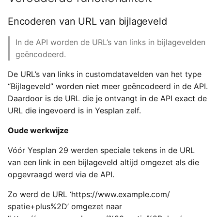
Exchange
a
Types van externe
Nieuwe werkwijze
Gebruikersinstellingen
Yesplan 27, jul 2020
Encoderen van URL van bijlageveld
l
gegevens
Generieke ticketing module
Zichtbaarheid van
Yesplan 26.2, apr 2020
In de API worden de URL’s van links in bijlagevelden
i
Tijden invoeren
customdatavelden in de
Mercurius Export
geëncodeerd.
s
API
Yesplan 26.1, nov 2019
Tessitura
De URL’s van links in customdatavelden van het type
e
Oude werkwijze
Yesplan 26, okt 2019
“Bijlageveld” worden niet meer geëncodeerd in de API.
r
Ticketmatic
Daardoor is de URL die je ontvangt in de API exact de
Nieuwe werkwijze
Yesplan 25, nov 2018
URL die ingevoerd is in Yesplan zelf.
e
Universe
n
Oude werkwijze
Gewijzigde functionaliteit
Yesplan 24, jun 2018
Vóór Yesplan 29 werden speciale tekens in de URL
Yesplan 1.23, nov 2017
van een link in een bijlageveld altijd omgezet als die
opgevraagd werd via de API.
Yesplan 1.22, jun 2017
Zo werd de URL ‘https://www.example.com/
Yesplan 1.21, nov 2016
spatie+plus%2D’ omgezet naar