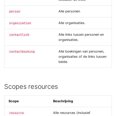
Yesplan 1.20, jul 2016
Alle personen.
person
Yesplan 1.19, mei 2016
Alle organisaties.
organization
Yesplan 1.18, sep 2015
Alle links tussen personen en
contactlink
organisaties.
Yesplan 1.17, mrt 2015
Alle boekingen van personen,
contactbooking
Yesplan 1.16, dec 2014
organisaties of de links tussen
beide.
Yesplan 1.15, sep 2014
Yesplan 1.14, jun 2014
Scopes resources
Yesplan 1.13, mei 2014
Scope
Beschrijving
Yesplan 1.12, mrt 2014
Alle resources (inclusief
resource