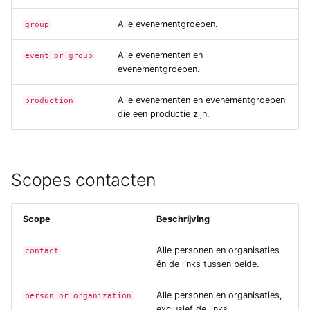
Exchange
a
Types van externe
Importeren
Yesplan 27, jul 2020
Alle evenementgroepen.
group
l
gegevens
Generieke ticketing module
Bestanden
Yesplan 26.2, apr 2020
Alle evenementen en
event_or_group
i
Tijden invoeren
evenementgroepen.
Mercurius Export
s
Integraties
Yesplan 26.1, nov 2019
Alle evenementen en evenementgroepen
production
Tessitura
e
die een productie zijn.
Systeemvoorkeuren
Yesplan 26, okt 2019
r
Ticketmatic
Verouderde en verwijderde
Yesplan 25, nov 2018
e
functionaliteit
Universe
Scopes contacten
n
Yesplan 24, jun 2018
Audit
Scope
Beschrijving
Yesplan 1.23, nov 2017
Alle personen en organisaties
contact
Yesplan 1.22, jun 2017
én de links tussen beide.
Yesplan 1.21, nov 2016
Alle personen en organisaties,
person_or_organization
exclusief de links.