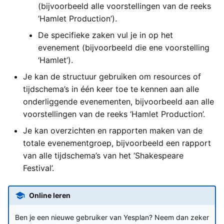
(bijvoorbeeld alle voorstellingen van de reeks
Yesplan 1.20, jul 2016
‘Hamlet Production’).
De specifieke zaken vul je in op het
Yesplan 1.19, mei 2016
evenement (bijvoorbeeld die ene voorstelling
‘Hamlet’).
Yesplan 1.18, sep 2015
Je kan de structuur gebruiken om resources of
Yesplan 1.17, mrt 2015
tijdschema’s in één keer toe te kennen aan alle
onderliggende evenementen, bijvoorbeeld aan alle
Yesplan 1.16, dec 2014
voorstellingen van de reeks ‘Hamlet Production’.
Je kan overzichten en rapporten maken van de
Yesplan 1.15, sep 2014
totale evenementgroep, bijvoorbeeld een rapport
van alle tijdschema’s van het ‘Shakespeare
Yesplan 1.14, jun 2014
Festival’.
Yesplan 1.13, mei 2014
Online leren
Yesplan 1.12, mrt 2014
Ben je een nieuwe gebruiker van Yesplan? Neem dan zeker