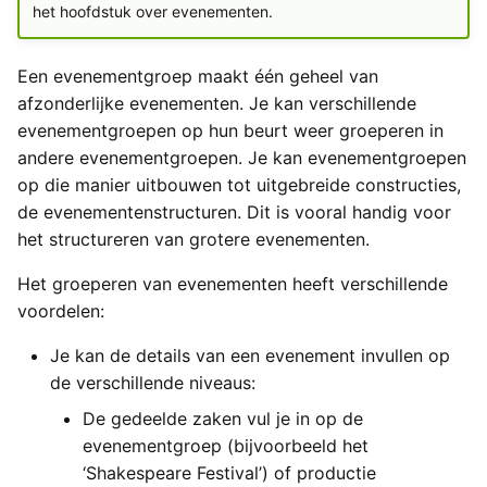
Exchange
het hoofdstuk over evenementen.
a
Types van externe
Importeren
Yesplan 27, jul 2020
l
gegevens
Generieke ticketing module
Een evenementgroep maakt één geheel van
Bestanden
Yesplan 26.2, apr 2020
i
afzonderlijke evenementen. Je kan verschillende
Tijden invoeren
Mercurius Export
evenementgroepen op hun beurt weer groeperen in
s
Integraties
Yesplan 26.1, nov 2019
andere evenementgroepen. Je kan evenementgroepen
Tessitura
e
op die manier uitbouwen tot uitgebreide constructies,
Systeemvoorkeuren
Yesplan 26, okt 2019
de evenementenstructuren. Dit is vooral handig voor
r
Ticketmatic
het structureren van grotere evenementen.
Verouderde en verwijderde
Yesplan 25, nov 2018
e
functionaliteit
Universe
Het groeperen van evenementen heeft verschillende
n
Yesplan 24, jun 2018
voordelen:
Audit
Yesplan 1.23, nov 2017
Je kan de details van een evenement invullen op
de verschillende niveaus:
Yesplan 1.22, jun 2017
De gedeelde zaken vul je in op de
evenementgroep (bijvoorbeeld het
Yesplan 1.21, nov 2016
‘Shakespeare Festival’) of productie