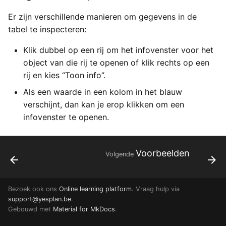
Yesplan 1.20, jul 2016
Er zijn verschillende manieren om gegevens in de
tabel te inspecteren:
Yesplan 1.19, mei 2016
Klik dubbel op een rij om het infovenster voor het
Yesplan 1.18, sep 2015
object van die rij te openen of klik rechts op een
rij en kies “Toon info”.
Yesplan 1.17, mrt 2015
Als een waarde in een kolom in het blauw
verschijnt, dan kan je erop klikken om een
Yesplan 1.16, dec 2014
infovenster te openen.
Yesplan 1.15, sep 2014
Voorbeelden
Volgende
Yesplan 1.14, jun 2014
Yesplan 1.13, mei 2014
Bezoek ook ons
Online learning platform
. Vraag hulp via
support@yesplan.be
.
Yesplan 1.12, mrt 2014
Gebouwd met
Material for MkDocs
.