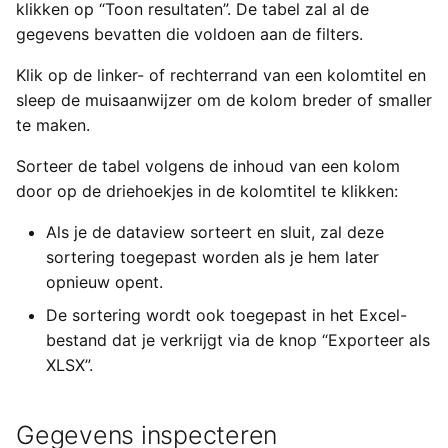
Exchange
klikken op “Toon resultaten”. De tabel zal al de
a
Types van externe
Gebruikersinstellingen
Importeren
Yesplan 27, jul 2020
gegevens bevatten die voldoen aan de filters.
l
gegevens
Generieke ticketing module
Klik op de linker- of rechterrand van een kolomtitel en
Bestanden
Yesplan 26.2, apr 2020
i
sleep de muisaanwijzer om de kolom breder of smaller
Tijden invoeren
Mercurius Export
s
te maken.
Integraties
Yesplan 26.1, nov 2019
Tessitura
e
Sorteer de tabel volgens de inhoud van een kolom
Systeemvoorkeuren
Yesplan 26, okt 2019
door op de driehoekjes in de kolomtitel te klikken:
r
Ticketmatic
Verouderde en verwijderde
Yesplan 25, nov 2018
e
Als je de dataview sorteert en sluit, zal deze
functionaliteit
Universe
sortering toegepast worden als je hem later
n
Yesplan 24, jun 2018
opnieuw opent.
Audit
De sortering wordt ook toegepast in het Excel-
Yesplan 1.23, nov 2017
bestand dat je verkrijgt via de knop “Exporteer als
XLSX”.
Yesplan 1.22, jun 2017
Yesplan 1.21, nov 2016
Gegevens inspecteren