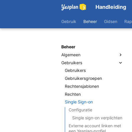
Handleiding
Gebruik
Beheer
Gidsen
Rap
Beheer
Algemeen
Gebruikers
Custom data
Tabbladen
Gebruikers
Labels en beschrijvingen
Gebruikersgroepen
Rechtensjablonen
Rechten
Single Sign-on
Configuratie
Single sign-on verplichten
Externe account linken met
een Yesplan-profiel