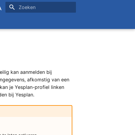
Zoeken initialiseren
sh
ais
eilig kan aanmelden bij
gingegevens, afkomstig van een
kan je Yesplan-profiel linken
en bij Yesplan.