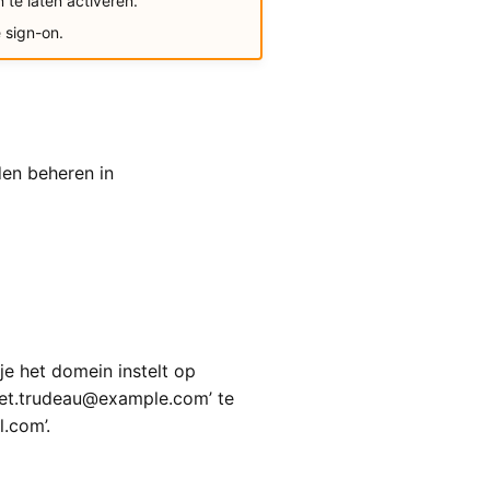
 te laten activeren.
 sign-on.
den beheren in
je het domein instelt op
olet.trudeau@example.com’ te
l.com’.