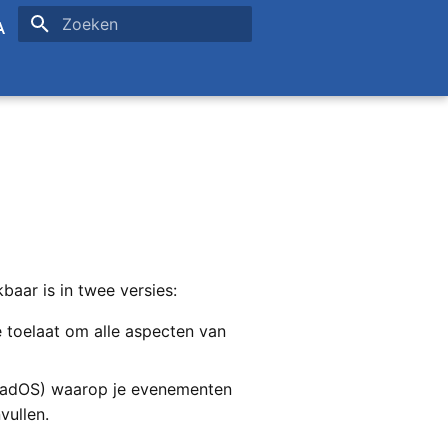
Zoeken initialiseren
sh
ais
aar is in twee versies:
 toelaat om alle aspecten van
iPadOS) waarop je evenementen
vullen.