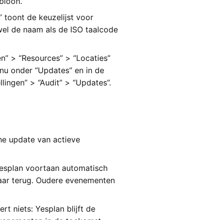
bloon.
 toont de keuzelijst voor
el de naam als de ISO taalcode
en” > “Resources” > “Locaties”
enu onder “Updates” en in de
lingen” > “Audit” > “Updates”.
che update van actieve
esplan voortaan automatisch
aar terug. Oudere evenementen
.
rt niets: Yesplan blijft de