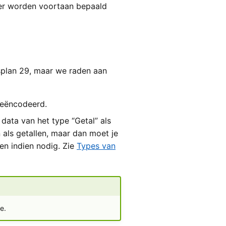
er worden voortaan bepaald
esplan 29, maar we raden aan
 geëncodeerd.
ata van het type “Getal” als
als getallen, maar dan moet je
en indien nodig. Zie
Types van
e.