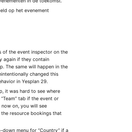
evenementen in de toekomst.
veld op het evenement
s of the event inspector on the
y again if they contain
p. The same will happen in the
intentionally changed this
ehavior in Yesplan 29.
p, it was hard to see where
“Team” tab if the event or
 now on, you will see
e the resource bookings that
op-down menu for “Country” if a