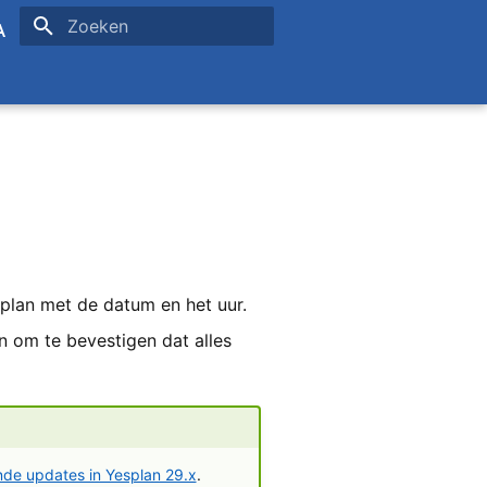
Zoeken initialiseren
sh
ais
plan met de datum en het uur.
n om te bevestigen dat alles
nde updates in Yesplan 29.x
.