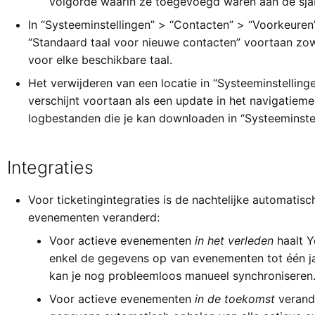
volgorde waarin ze toegevoegd waren aan de sja
In “Systeeminstellingen” > “Contacten” > “Voorkeuren”
“Standaard taal voor nieuwe contacten” voortaan zow
voor elke beschikbare taal.
Het verwijderen van een locatie in “Systeeminstelling
verschijnt voortaan als een update in het navigatiem
logbestanden die je kan downloaden in “Systeeminstel
Integraties
Voor ticketingintegraties is de nachtelijke automatis
evenementen veranderd:
Voor actieve evenementen
in het verleden
haalt Y
enkel de gegevens op van evenementen tot één j
kan je nog probleemloos manueel synchroniseren
Voor actieve evenementen
in de toekomst
verande