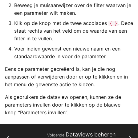
Exchange
a
Beweeg je muisaanwijzer over de filter waarvan je
Types van externe
Gebruikersinstellingen
Importeren
Yesplan 27, jul 2020
een parameter wilt maken.
l
gegevens
Generieke ticketing module
Klik op de knop met de twee accolades
. Deze
{ }
Bestanden
Yesplan 26.2, apr 2020
i
staat rechts van het veld om de waarde van een
Tijden invoeren
Mercurius Export
s
filter in te vullen.
Integraties
Yesplan 26.1, nov 2019
Tessitura
Voer indien gewenst een nieuwe naam en een
e
Systeemvoorkeuren
Yesplan 26, okt 2019
standaardwaarde in voor de parameter.
r
Ticketmatic
Eens de parameter gecreëerd is, kan je die nog
Verouderde en verwijderde
Yesplan 25, nov 2018
e
aanpassen of verwijderen door er op te klikken en in
functionaliteit
Universe
n
het menu de gewenste actie te kiezen.
Yesplan 24, jun 2018
Audit
Als gebruikers de dataview openen, kunnen ze de
Yesplan 1.23, nov 2017
parameters invullen door te klikken op de blauwe
knop “Parameters invullen”.
Yesplan 1.22, jun 2017
Yesplan 1.21, nov 2016
Dataviews beheren
Volgende