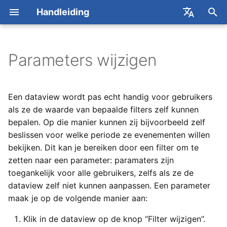
Handleiding
Z
English
o
Français
Parameters wijzigen
Evenementen
Algemeen
Rechten
Rapporten gebruiken
ActiveTickets
REST API
2026
Contact met Yesplan
Concepten
Van start
Concepten
Concepten
Concepten
Zoekvensters
Detailvenster
Custom data
Gebruikers
e
k
Evenementgroepen
Gebruikers
Roosters publiceren
Rapporten aanvragen
AFAS
Webhooks API
2025
Online vergaderingen
Evenementenkalender
Acties
Beheren
Beheren
Planning opstellen
Zoekopdrachten
Instellen
Tabbladen
Gebruikersgroepen
Een dataview wordt pas echt handig voor gebruikers
e
als ze de waarde van bepaalde filters zelf kunnen
Resources
Evenementen
Prijsdefinities in bulk
Algemene sjablonen
Alfa Export
Dataviews API
Yesplan 32, dec 2024
Basisacties
Voorbeeld
Boeken
Boeken
Roosters en timesheets
Zoekopdrachten
Labels en beschrijvingen
Rechtensjablonen
bepalen. Op die manier kunnen zij bijvoorbeeld zelf
n
bijwerken
combineren
beslissen voor welke periode ze evenementen willen
Contacten
Teams
Evenementsjablonen
Cevi Export
Generic Ticketing API
Yesplan 31, apr 2024
Infovenster
Medewerkers plannen
Zoeken
Dagdelen aanmaken
Rechten
i
bekijken. Dit kan je bereiken door een filter om te
Contactgegevens
Lijst van scopes
zetten naar een parameter: paramaters zijn
n
aanpassen in externe
Teamplanner
Resources
Excel Add-in
Generic Ticketing
Yesplan 30, nov 2023
Zoekvenster
Prijzen
Contracten
Single Sign-on
toegankelijk voor alle gebruikers, zelfs als ze de
software
i
Introduction
Lijst van keywords
dataview zelf niet kunnen aanpassen. Een parameter
Zoektaal
Contacten
Excel-integratie
Yesplan 29, apr 2023
Beschikbaarheid
Werkelijke waardes
Tellers
maak je op de volgende manier aan:
t
Tips & tricks voor
(verouderd)
i
integraties en API-sleutels
Updates
Zoeken
Yesplan 28, mrt 2022
Klik in de dataview op de knop “Filter wijzigen”.