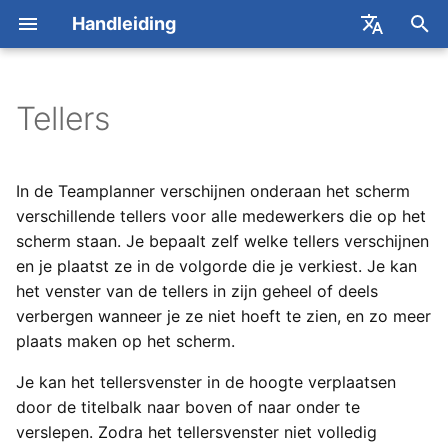
Handleiding
Z
English
o
Français
Tellers
Concepten
Van start
Concepten
Concepten
Inclusief/Exclusief
Zoekvensters
Detailvenster
Algemeen
Rechten
Dataviews
ActiveTickets
REST API
2026
Contact met Yesplan
Custom data
Gebruikers
Nieuwe dataviews make
Rapporten gebruiken
e
ongepubliceerd
k
Evenementenkalender
Acties
Beheren
Beheren
Zoekopdrachten
Instellen
Gebruikers
Roosters publiceren
Rapporten
AFAS
Webhooks API
2025
Online vergaderingen
Tabbladen
Gebruikersgroepen
Kolommen wijzigen
Rapporten aanvragen
In de Teamplanner verschijnen onderaan het scherm
De tellers configureren
e
verschillende tellers voor alle medewerkers die op het
Basisacties
Voorbeeld
Boeken
Boeken
Zoekopdrachten
Evenementen
Prijsdefinities in bulk
Alfa Export
Dataviews API
Yesplan 32, dec 2024
Labels en beschrijvingen
Rechtensjablonen
Filters wijzigen
Algemene sjablonen
scherm staan. Je bepaalt zelf welke tellers verschijnen
n
combineren
bijwerken
Tellers toevoegen,
en je plaatst ze in de volgorde die je verkiest. Je kan
verwijderen of
Infovenster
Medewerkers plannen
Zoeken
Teams
Cevi Export
Generic Ticketing API
Yesplan 31, apr 2024
Rechten
Parameters wijzigen
Evenementsjablonen
i
het venster van de tellers in zijn geheel of deels
verplaatsen
Lijst van scopes
Contactgegevens
verbergen wanneer je ze niet hoeft te zien, en zo meer
n
aanpassen in externe
Zoekvenster
Prijzen
Resources
Excel Add-in
Generic Ticketing
Yesplan 30, nov 2023
Single Sign-on
Dataviews beheren
plaats maken op het scherm.
software
Instellingen van de tellers
i
Lijst van keywords
Introduction
Beschikbaarheid
Werkelijke waardes
Contacten
Excel-integratie
Yesplan 29, apr 2023
Dataviews gebruiken
Je kan het tellersvenster in de hoogte verplaatsen
t
Overzicht van de tellers
Tips & tricks voor
(verouderd)
door de titelbalk naar boven of naar onder te
i
integraties en API-sleutels
Zoeken
Yesplan 28, mrt 2022
Voorbeelden
verslepen. Zodra het tellersvenster niet volledig