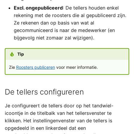
Yesplan 1.20, jul 2016
Excl. ongepubliceerd
: De tellers houden enkel
Tellers van onregelmatige
rekening met de roosters die al gepubliceerd zijn.
werkuren
Yesplan 1.19, mei 2016
Ze rekenen dan op basis van wat al
gecommuniceerd is naar de medewerker (en
Yesplan 1.18, sep 2015
bijgevolg niet zomaar zal wijzigen).
Yesplan 1.17, mrt 2015
Tip
Yesplan 1.16, dec 2014
Zie
Roosters publiceren
voor meer informatie.
Yesplan 1.15, sep 2014
De tellers configureren
Yesplan 1.14, jun 2014
Je configureert de tellers door op het tandwiel-
Yesplan 1.13, mei 2014
icoontje in de titelbalk van het tellersvenster te
klikken. Het instellingenvenster van de tellers is
Yesplan 1.12, mrt 2014
opgedeeld in een linkerdeel dat een