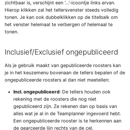
Dagtellers
Exchange
zichtbaar is, verschijnt een ‘…’-icoontje links ervan.
a
Types van externe
Importeren
Yesplan 27, jul 2020
Hierop klikken zal het tellersvenster steeds volledig
l
gegevens
Weektellers
Generieke ticketing module
tonen. Je kan ook dubbelklikken op de titelbalk om
Bestanden
Yesplan 26.2, apr 2020
het venster helemaal te verbergen of helemaal te
i
Tijden invoeren
Maandtellers
Mercurius Export
tonen.
s
Integraties
Yesplan 26.1, nov 2019
Jaartellers
Tessitura
e
Inclusief/Exclusief ongepubliceerd
Systeemvoorkeuren
Yesplan 26, okt 2019
r
52-wekentellers
Ticketmatic
Als je gebruik maakt van gepubliceerde roosters kan
Verouderde en verwijderde
Yesplan 25, nov 2018
e
je in het keuzemenu bovenaan de tellers bepalen of de
Overurentellers
functionaliteit
Universe
n
ongepubliceerde roosters al dan niet meetellen:
Yesplan 24, jun 2018
Overurenteller opnieuw
Audit
Incl. ongepubliceerd
: De tellers houden ook
instellen
Yesplan 1.23, nov 2017
rekening met de roosters die nog niet
gepubliceerd zijn. Ze rekenen dan op basis van
Vakantietellers
Yesplan 1.22, jun 2017
alles wat je al in de Teamplanner ingevoerd hebt.
Een ongepubliceerde rooster is te herkennen aan
Vakantieteller opnieuw
Yesplan 1.21, nov 2016
de gearceerde lijn rechts van de cel.
instellen