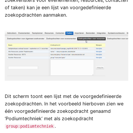
zoekvensters voor evenementen, resources, contacten
Exchange
a
of taken) kan je een lijst van voorgedefinieerde
Types van externe
Gebruikersinstellingen
Yesplan 27, jul 2020
zoekopdrachten aanmaken.
l
gegevens
Generieke ticketing module
Yesplan 26.2, apr 2020
i
Tijden invoeren
Mercurius Export
s
Yesplan 26.1, nov 2019
Tessitura
e
Yesplan 26, okt 2019
r
Ticketmatic
Yesplan 25, nov 2018
e
Universe
n
Yesplan 24, jun 2018
Dit scherm toont een lijst met de voorgedefinieerde
Yesplan 1.23, nov 2017
zoekopdrachten. In het voorbeeld hierboven zien we
één voorgedefinieerde zoekopdracht genaamd
Yesplan 1.22, jun 2017
‘Podiumtechniek’ met als zoekopdracht
Yesplan 1.21, nov 2016
.
group:podiumtechniek