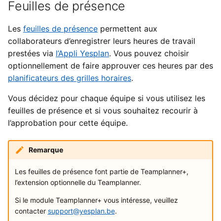
Feuilles de présence
i
Types de données externes
Paramètres de l’utilisateur
Importations
o
Les
feuilles de présence
permettent aux
Introduire les heures
Fichiers
collaborateurs d’enregistrer leurs heures de travail
n
prestées via
l’Appli Yesplan
. Vous pouvez choisir
d
Intégrations
optionnellement de faire approuver ces heures par des
planificateurs des grilles horaires
.
e
Préférences système
l
Vous décidez pour chaque équipe si vous utilisez les
feuilles de présence et si vous souhaitez recourir à
Fonctionnalités obsolètes
a
l’approbation pour cette équipe.
et supprimées
r
Audit
e
Remarque
c
Les feuilles de présence font partie de Teamplanner+,
l’extension optionnelle du Teamplanner.
h
Si le module Teamplanner+ vous intéresse, veuillez
e
contacter
support@yesplan.be
.
r