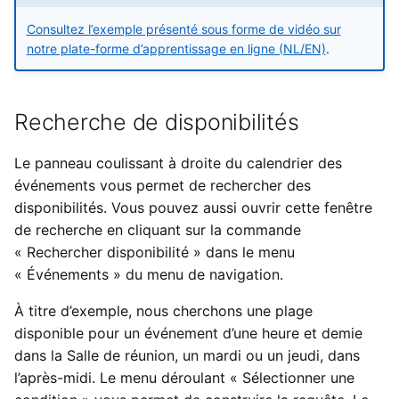
i
Types de données externes
Importations
Yesplan 27, juill. 2020
Consultez l’exemple présenté sous forme de vidéo sur
o
notre plate-forme d’apprentissage en ligne (NL/EN)
.
Introduire les heures
Fichiers
Yesplan 26.2, avr. 2020
n
d
Intégrations
Yesplan 26.1, nov. 2019
Recherche de disponibilités
e
Préférences système
Yesplan 26, oct. 2019
Le panneau coulissant à droite du calendrier des
l
événements vous permet de rechercher des
Fonctionnalités obsolètes
Yesplan 25, nov. 2018
a
disponibilités. Vous pouvez aussi ouvrir cette fenêtre
et supprimées
de recherche en cliquant sur la commande
r
Yesplan 24, juin 2018
« Rechercher disponibilité » dans le menu
Audit
e
« Événements » du menu de navigation.
Yesplan 1.23, nov. 2017
c
À titre d’exemple, nous cherchons une plage
disponible pour un événement d’une heure et demie
Yesplan 1.22, juin 2017
h
dans la Salle de réunion, un mardi ou un jeudi, dans
e
Yesplan 1.21, nov. 2016
l’après-midi. Le menu déroulant « Sélectionner une
r