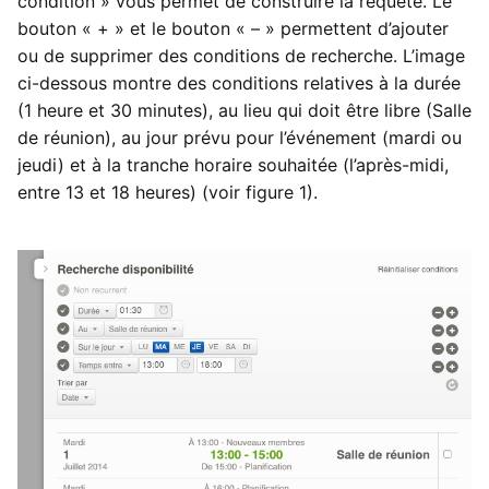
condition » vous permet de construire la requête. Le
Yesplan 1.20, juill. 2016
bouton « + » et le bouton « – » permettent d’ajouter
c
ou de supprimer des conditions de recherche. L’image
h
Yesplan 1.19, mai 2016
ci-dessous montre des conditions relatives à la durée
(1 heure et 30 minutes), au lieu qui doit être libre (Salle
e
Yesplan 1.18, sept. 2015
de réunion), au jour prévu pour l’événement (mardi ou
jeudi) et à la tranche horaire souhaitée (l’après-midi,
Yesplan 1.17, mars 2015
entre 13 et 18 heures) (voir figure 1).
Yesplan 1.16, déc. 2014