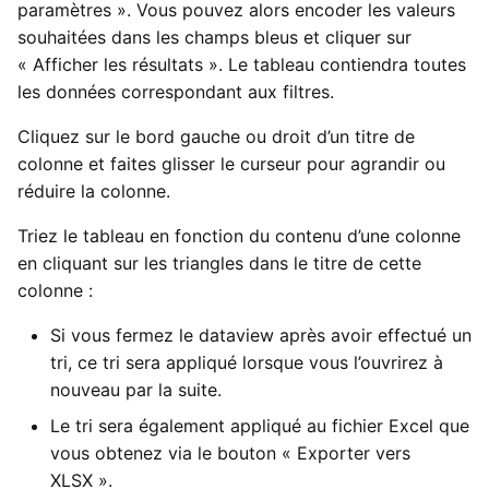
paramètres ». Vous pouvez alors encoder les valeurs
i
Types de données externes
Paramètres de l’utilisateur
Importations
Yesplan 27, juill. 2020
souhaitées dans les champs bleus et cliquer sur
o
« Afficher les résultats ». Le tableau contiendra toutes
Introduire les heures
Fichiers
Yesplan 26.2, avr. 2020
les données correspondant aux filtres.
n
d
Cliquez sur le bord gauche ou droit d’un titre de
Intégrations
Yesplan 26.1, nov. 2019
colonne et faites glisser le curseur pour agrandir ou
e
réduire la colonne.
Préférences système
Yesplan 26, oct. 2019
l
Triez le tableau en fonction du contenu d’une colonne
Fonctionnalités obsolètes
Yesplan 25, nov. 2018
a
en cliquant sur les triangles dans le titre de cette
et supprimées
colonne :
r
Yesplan 24, juin 2018
Audit
e
Si vous fermez le dataview après avoir effectué un
Yesplan 1.23, nov. 2017
tri, ce tri sera appliqué lorsque vous l’ouvrirez à
c
nouveau par la suite.
Yesplan 1.22, juin 2017
h
Le tri sera également appliqué au fichier Excel que
e
vous obtenez via le bouton « Exporter vers
Yesplan 1.21, nov. 2016
XLSX ».
r