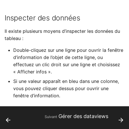
Yesplan 1.20, juill. 2016
c
Inspecter des données
h
Yesplan 1.19, mai 2016
e
Il existe plusieurs moyens d’inspecter les données du
Yesplan 1.18, sept. 2015
tableau :
Yesplan 1.17, mars 2015
Double-cliquez sur une ligne pour ouvrir la fenêtre
d’information de l’objet de cette ligne, ou
Yesplan 1.16, déc. 2014
effectuez un clic droit sur une ligne et choisissez
« Afficher infos ».
Si une valeur apparaît en bleu dans une colonne,
vous pouvez cliquer dessus pour ouvrir une
fenêtre d’information.
Gérer des dataviews
Suivant