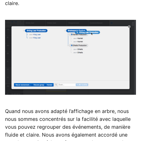
Améliorations apportées
claire.
i
Types de données externes
à la fenêtre des
Paramètres de l’utilisateur
Importations
o
événements
Introduire les heures
Fichiers
n
Début de l’année
d
Intégrations
Recherche des réservations
e
de l’équipe
Préférences système
l
Pièces jointes
Fonctionnalités obsolètes
a
et supprimées
r
Montant total par taux de
TVA
Audit
e
c
Réductions cumulées
Quand nous avons adapté l’affichage en arbre, nous
h
nous sommes concentrés sur la facilité avec laquelle
Indication de la fiabilité du
vous pouvez regrouper des événements, de manière
e
mot de passe
fluide et claire. Nous avons également accordé une
r