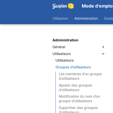
Mode d'emplo
Utilisation
Administration
Guid
Administration
Général
Utilisateurs
Données personnalisées
Onglets
Utilisateurs
Étiquettes et descriptions
Groupes d’utilisateurs
Les membres d’un groupe
d’utilisateurs
Ajouter des groupes
d’utilisateurs
Modification du nom d’un
groupe d’utilisateurs
Supprimer des groupes
d’utilisateurs