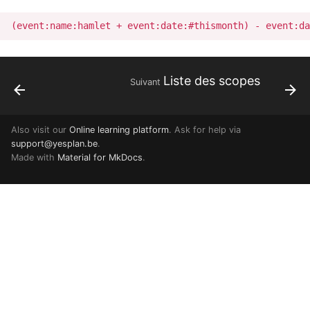
Liste des scopes
Suivant
Also visit our
Online learning platform
. Ask for help via
support@yesplan.be
.
Made with
Material for MkDocs
.