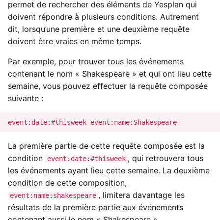
permet de rechercher des éléments de Yesplan qui
i
Types de données externes
Importations
Yesplan 27, juill. 2020
doivent répondre à plusieurs conditions. Autrement
o
dit, lorsqu’une première et une deuxième requête
Introduire les heures
Fichiers
Yesplan 26.2, avr. 2020
doivent être vraies en même temps.
n
d
Par exemple, pour trouver tous les événements
Intégrations
Yesplan 26.1, nov. 2019
contenant le nom « Shakespeare » et qui ont lieu cette
e
semaine, vous pouvez effectuer la requête composée
Préférences système
Yesplan 26, oct. 2019
l
suivante :
Fonctionnalités obsolètes
Yesplan 25, nov. 2018
a
et supprimées
r
Yesplan 24, juin 2018
La première partie de cette requête composée est la
Audit
e
condition
, qui retrouvera tous
Yesplan 1.23, nov. 2017
event:date:#thisweek
c
les événements ayant lieu cette semaine. La deuxième
condition de cette composition,
Yesplan 1.22, juin 2017
h
, limitera davantage les
event:name:shakespeare
e
résultats de la première partie aux événements
Yesplan 1.21, nov. 2016
contenant aussi le nom « Shakespeare ».
r