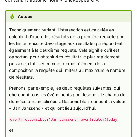
Yesplan 1.20, juill. 2016
c
Astuce
h
Yesplan 1.19, mai 2016
Techniquement parlant, l’intersection est calculée en
e
calculant d’abord les résultats de la première requête pour
Yesplan 1.18, sept. 2015
les limiter ensuite davantage aux résultats qui répondent
également à la deuxième requête. Cela signifie qu’il est
Yesplan 1.17, mars 2015
opportun, pour obtenir des résultats le plus rapidement
possible, d’utiliser comme premier élément de la
Yesplan 1.16, déc. 2014
composition la requête qui limitera au maximum le nombre
de résultats.
Prenons, par exemple, les deux requêtes suivantes, qui
cherchent tous les événements pour lesquels le champ de
données personnalisées « Responsible » contient la valeur
« Jan Janssens » et qui ont lieu aujourd’hui.
event:responsible:"Jan Janssens" event:date:#today
et