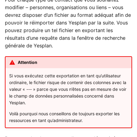
modifier – personnes, organisations ou liens – vous
Yesplan 1.20, juill. 2016
c
devrez disposer d’un fichier au format adéquat afin de
h
Yesplan 1.19, mai 2016
pouvoir le réimporter dans Yesplan par la suite. Vous
pouvez produire un tel fichier en exportant les
e
Yesplan 1.18, sept. 2015
résultats d’une requête dans la fenêtre de recherche
générale de Yesplan.
Yesplan 1.17, mars 2015
Attention
Yesplan 1.16, déc. 2014
Si vous exécutez cette exportation en tant qu’utilisateur
ordinaire, le fichier risque de contenir des colonnes avec la
valeur « --- » parce que vous n’êtes pas en mesure de voir
le champ de données personnalisées concerné dans
Yesplan.
Voilà pourquoi nous conseillons de toujours exporter les
ressources en tant qu’administrateur.