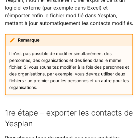
Yesplan, modifier ensuite le fichier exporté dans un
i
logiciel externe (par exemple dans Excel) et
Paramètres de l’utilisateur
Importations
Yesplan 27, juill. 2020
réimporter enfin le fichier modifié dans Yesplan,
o
mettant à jour automatiquement les contacts modifiés.
Fichiers
Yesplan 26.2, avr. 2020
n
d
Intégrations
Yesplan 26.1, nov. 2019
Remarque
e
Il n’est pas possible de modifier simultanément des
Préférences système
Yesplan 26, oct. 2019
l
personnes, des organisations et des liens dans le même
fichier. Si vous souhaitez modifier à la fois des personnes et
Fonctionnalités obsolètes
Yesplan 25, nov. 2018
a
des organisations, par exemple, vous devrez utiliser deux
et supprimées
fichiers : un premier pour les personnes et un autre pour les
r
Yesplan 24, juin 2018
organisations.
Audit
e
Yesplan 1.23, nov. 2017
c
1re étape – exporter les contacts de
Yesplan 1.22, juin 2017
h
Yesplan
e
Yesplan 1.21, nov. 2016
Pour chaque type de contact que vous souhaitez
r