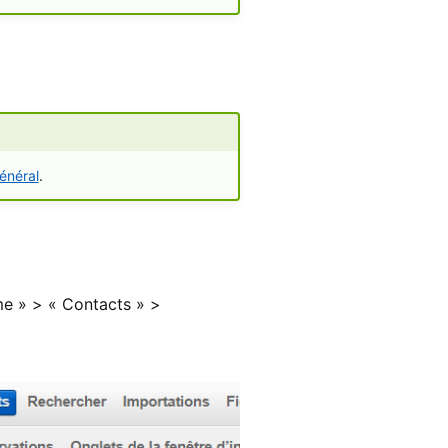
énéral
.
me » > « Contacts » >