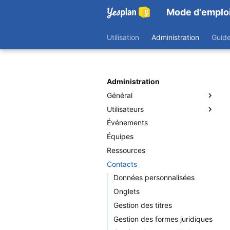
Mode d'emplo
Utilisation
Administration
Guid
Administration
Général
Utilisateurs
Données personnalisées
Événements
Onglets
Utilisateurs
Équipes
Étiquettes et descriptions
Groupes d’utilisateurs
Ressources
Modèles des droits d’accès
Contacts
Droits d’accès
Authentification Unique
Données personnalisées
Onglets
Gestion des titres
Gestion des formes juridiques