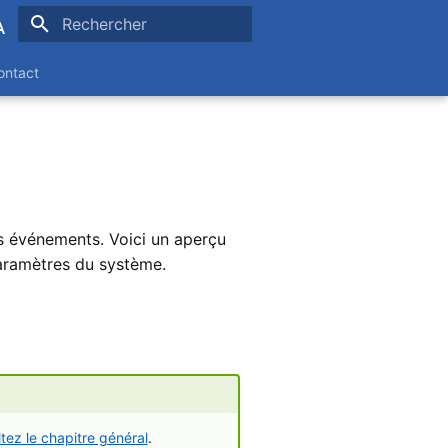
Initialisation de la recherche
ontact
ands
es événements. Voici un aperçu
paramètres du système.
tez le chapitre général
.