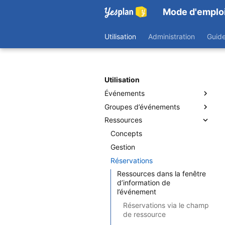
Mode d'emplo
Utilisation
Administration
Guid
Utilisation
Événements
Groupes d’événements
Concepts
Ressources
Calendrier des événements
Démarrer
Commandes de base
Commandes
Concepts
Fenêtre d’information
Exemple
Gestion
Fenêtre de recherche
Réservations
Disponibilité
Ressources dans la fenêtre
d’information de
l’événement
Réservations via le champ
de ressource